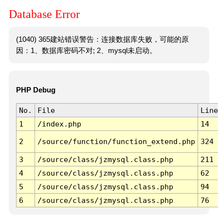
Database Error
(1040) 365建站错误警告：连接数据库失败，可能的原
因：1、数据库密码不对; 2、mysql未启动。
PHP Debug
No.
File
Line
1
/index.php
14
2
/source/function/function_extend.php
324
3
/source/class/jzmysql.class.php
211
4
/source/class/jzmysql.class.php
62
5
/source/class/jzmysql.class.php
94
6
/source/class/jzmysql.class.php
76