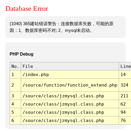
Database Error
(1040) 365建站错误警告：连接数据库失败，可能的原
因：1、数据库密码不对; 2、mysql未启动。
PHP Debug
No.
File
Line
1
/index.php
14
2
/source/function/function_extend.php
324
3
/source/class/jzmysql.class.php
211
4
/source/class/jzmysql.class.php
62
5
/source/class/jzmysql.class.php
94
6
/source/class/jzmysql.class.php
76