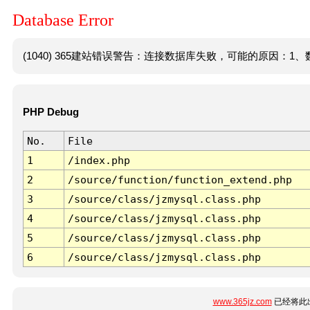
Database Error
(1040) 365建站错误警告：连接数据库失败，可能的原因：1、数
PHP Debug
No.
File
1
/index.php
2
/source/function/function_extend.php
3
/source/class/jzmysql.class.php
4
/source/class/jzmysql.class.php
5
/source/class/jzmysql.class.php
6
/source/class/jzmysql.class.php
www.365jz.com
已经将此