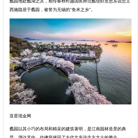
蠡园地处蠡湖之滨，相传春秋时越国医师范蠡偕好意思东说念主
西施隐居于蠡园，被誉为无锡的“鱼米之乡”。
亚星现金网
蠡园以其小巧的布局和精采的建筑著明，是江南园林造景的典
范。溜达其中，仿佛穿越回了古代文东说念主文士的雅会。