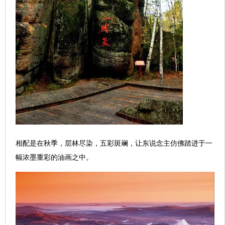
相配是在秋季，层林尽染，五彩斑斓，让东说念主仿佛踏进于一
幅浓墨重彩的油画之中。