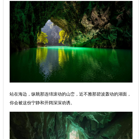
站在海边，纵眺那连绵滚动的山峦，近不雅那碧波轰动的湖面，
你会被这份宁静和开阔深深劝诱。