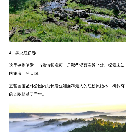
4、黑龙江伊春
这里鉴别喧嚣，当然情状崴蕤，是那些渴慕亲近当然、探索未知
的旅者们的天国。
五营国度丛林公园内助长着亚洲面积最大的红松原始林，树龄有
的以致超越了千年。