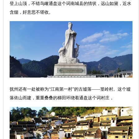
登上山顶，不错鸟瞰通盘这个词南城县的情状，远山如黛，近水
含烟，好意思不堪收。
抚州还有一处被称为“江南第一村”的古墟落——篁岭村。这个墟
落依山而建，重重叠叠的梯田环绕着通盘这个词村庄，