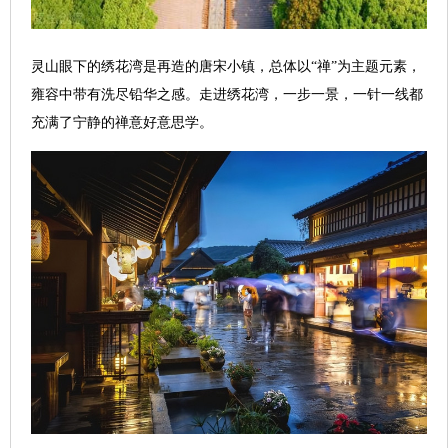
灵山眼下的绣花湾是再造的唐宋小镇，总体以“禅”为主题元素，
雍容中带有洗尽铅华之感。走进绣花湾，一步一景，一针一线都
充满了宁静的禅意好意思学。