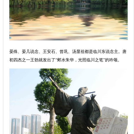
晏殊、晏几说念、王安石、曾巩、汤显祖都是临川东说念主。唐
初四杰之一王勃就发出了“邺水朱华，光照临川之笔”的吟颂。