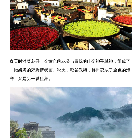
春天时油菜花开，金黄色的花朵与青翠的山峦神乎其神，组成了
一幅娇媚的郊野情状画。秋天，稻谷教诲，梯田变成了金色的海
洋，又是另一番征象。