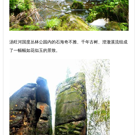
汤旺河国度丛林公园内的石海奇不雅、千年古树、澄澈溪流组成
了一幅幅如花似玉的景致。