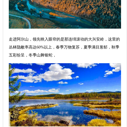
走进阿尔山，领先映入眼帘的是那连绵滚动的大兴安岭，这里的
丛林隐敝率高达60%以上，春季万物复苏，夏季满目葱郁，秋季
五彩纷呈，冬季山舞银蛇，