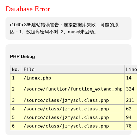
Database Error
(1040) 365建站错误警告：连接数据库失败，可能的原
因：1、数据库密码不对; 2、mysql未启动。
PHP Debug
No.
File
Line
1
/index.php
14
2
/source/function/function_extend.php
324
3
/source/class/jzmysql.class.php
211
4
/source/class/jzmysql.class.php
62
5
/source/class/jzmysql.class.php
94
6
/source/class/jzmysql.class.php
76