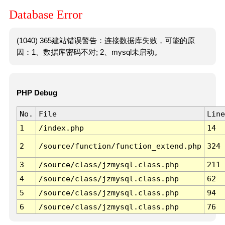
Database Error
(1040) 365建站错误警告：连接数据库失败，可能的原
因：1、数据库密码不对; 2、mysql未启动。
PHP Debug
No.
File
Line
1
/index.php
14
2
/source/function/function_extend.php
324
3
/source/class/jzmysql.class.php
211
4
/source/class/jzmysql.class.php
62
5
/source/class/jzmysql.class.php
94
6
/source/class/jzmysql.class.php
76