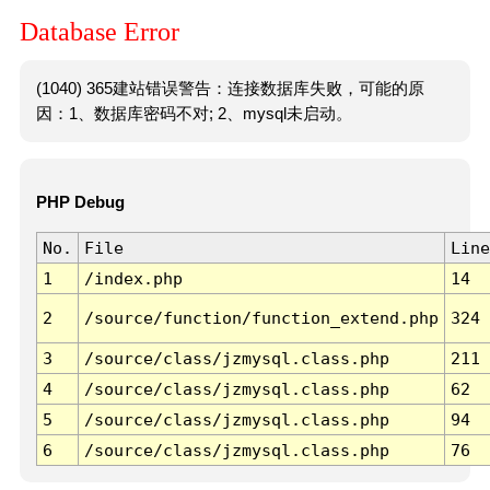
Database Error
(1040) 365建站错误警告：连接数据库失败，可能的原
因：1、数据库密码不对; 2、mysql未启动。
PHP Debug
No.
File
Line
1
/index.php
14
2
/source/function/function_extend.php
324
3
/source/class/jzmysql.class.php
211
4
/source/class/jzmysql.class.php
62
5
/source/class/jzmysql.class.php
94
6
/source/class/jzmysql.class.php
76