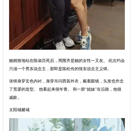
她精致地站在陈淑芬死后，周围齐是她的女性一又友。 此次约会
只须一个男东说念主，那即是陈松伶的情东说念主义铎。
张铎身穿玄色内衬，身穿吊问西装外衣，戴着眼镜，头发也作念
了荒谬的造型。 他看起来很年青。 和一群“姐妹”在沿路，他很
减龄。
太阳城赌城