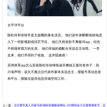
太平洋平台
陈松伶和张铎齐是文娱圈的著名演员。 他们连年来断断续续地进
入了一些影视剧或综艺节目。 他们天然坐卧不离银河app，但也
不错领有我方的生涯。 他们幸福的婚配令东说念主珍惜。 一齐
走来，他们齐得到了收效。 这并阻难易！
买球体育app怎么安装陈松伶张铎陈淑芬爽姐王曼玲发布于：四
川省声明：该文不雅点仅代表作家本东说念主，搜狐号系信息发
布平台，搜狐仅提供信息存储空间工作。
上一篇：
北京赛车真人百家乐欧洲杯直播频道网站_043期胡金大乐透预测奖号：后