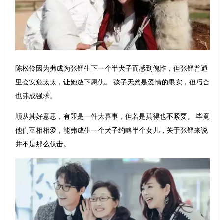
陈松伶因为弗成为张铎生下一个半犬子而感到傀怍，但张铎普通
里会安危太太，让她放下恩仇。 孩子天然是爱情的果实，但巧合
也弗成强求。
顺从其好意思，有即是一件大喜事，但若是莫得也不紧要。 毕竟
他们互相相爱，能弗成生一个犬子约略半个女儿，关于张铎来说
并不是那么伏击。