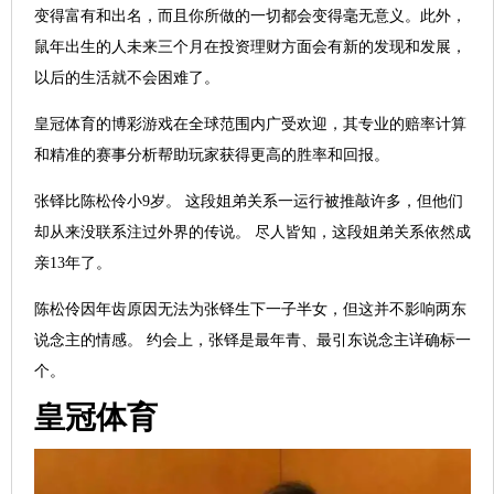
变得富有和出名，而且你所做的一切都会变得毫无意义。此外，
鼠年出生的人未来三个月在投资理财方面会有新的发现和发展，
以后的生活就不会困难了。
皇冠体育的博彩游戏在全球范围内广受欢迎，其专业的赔率计算
和精准的赛事分析帮助玩家获得更高的胜率和回报。
张铎比陈松伶小9岁。 这段姐弟关系一运行被推敲许多，但他们
却从来没联系注过外界的传说。 尽人皆知，这段姐弟关系依然成
亲13年了。
陈松伶因年齿原因无法为张铎生下一子半女，但这并不影响两东
说念主的情感。 约会上，张铎是最年青、最引东说念主详确标一
个。
皇冠体育