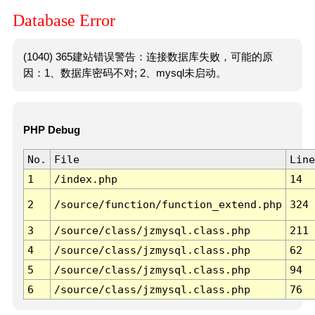
Database Error
(1040) 365建站错误警告：连接数据库失败，可能的原
因：1、数据库密码不对; 2、mysql未启动。
PHP Debug
No.
File
Line
1
/index.php
14
2
/source/function/function_extend.php
324
3
/source/class/jzmysql.class.php
211
4
/source/class/jzmysql.class.php
62
5
/source/class/jzmysql.class.php
94
6
/source/class/jzmysql.class.php
76