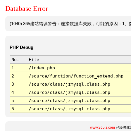
Database Error
(1040) 365建站错误警告：连接数据库失败，可能的原因：1、数
PHP Debug
No.
File
1
/index.php
2
/source/function/function_extend.php
3
/source/class/jzmysql.class.php
4
/source/class/jzmysql.class.php
5
/source/class/jzmysql.class.php
6
/source/class/jzmysql.class.php
www.365jz.com
已经将此