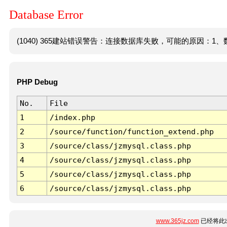
Database Error
(1040) 365建站错误警告：连接数据库失败，可能的原因：1、数
PHP Debug
No.
File
1
/index.php
2
/source/function/function_extend.php
3
/source/class/jzmysql.class.php
4
/source/class/jzmysql.class.php
5
/source/class/jzmysql.class.php
6
/source/class/jzmysql.class.php
www.365jz.com
已经将此