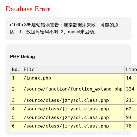
Database Error
(1040) 365建站错误警告：连接数据库失败，可能的原
因：1、数据库密码不对; 2、mysql未启动。
PHP Debug
No.
File
Line
1
/index.php
14
2
/source/function/function_extend.php
324
3
/source/class/jzmysql.class.php
211
4
/source/class/jzmysql.class.php
62
5
/source/class/jzmysql.class.php
94
6
/source/class/jzmysql.class.php
76