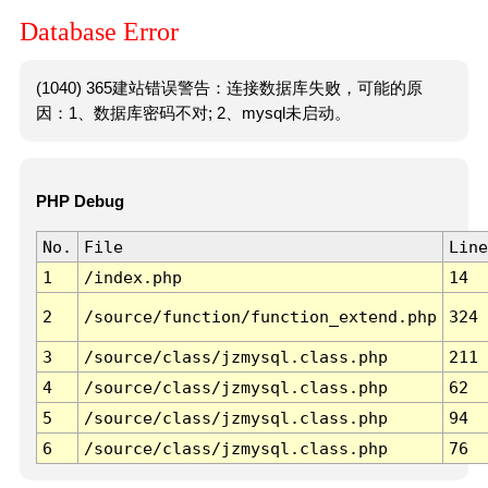
Database Error
(1040) 365建站错误警告：连接数据库失败，可能的原
因：1、数据库密码不对; 2、mysql未启动。
PHP Debug
No.
File
Line
1
/index.php
14
2
/source/function/function_extend.php
324
3
/source/class/jzmysql.class.php
211
4
/source/class/jzmysql.class.php
62
5
/source/class/jzmysql.class.php
94
6
/source/class/jzmysql.class.php
76