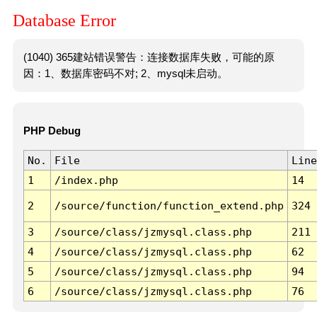
Database Error
(1040) 365建站错误警告：连接数据库失败，可能的原
因：1、数据库密码不对; 2、mysql未启动。
PHP Debug
No.
File
Line
1
/index.php
14
2
/source/function/function_extend.php
324
3
/source/class/jzmysql.class.php
211
4
/source/class/jzmysql.class.php
62
5
/source/class/jzmysql.class.php
94
6
/source/class/jzmysql.class.php
76