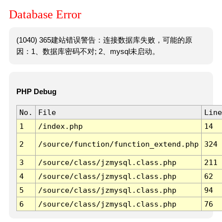
Database Error
(1040) 365建站错误警告：连接数据库失败，可能的原
因：1、数据库密码不对; 2、mysql未启动。
PHP Debug
No.
File
Line
1
/index.php
14
2
/source/function/function_extend.php
324
3
/source/class/jzmysql.class.php
211
4
/source/class/jzmysql.class.php
62
5
/source/class/jzmysql.class.php
94
6
/source/class/jzmysql.class.php
76