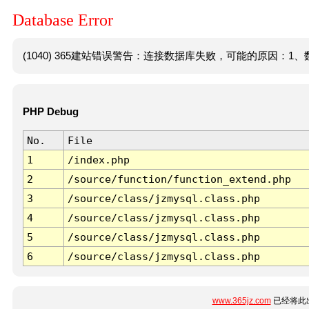
Database Error
(1040) 365建站错误警告：连接数据库失败，可能的原因：1、数
PHP Debug
No.
File
1
/index.php
2
/source/function/function_extend.php
3
/source/class/jzmysql.class.php
4
/source/class/jzmysql.class.php
5
/source/class/jzmysql.class.php
6
/source/class/jzmysql.class.php
www.365jz.com
已经将此