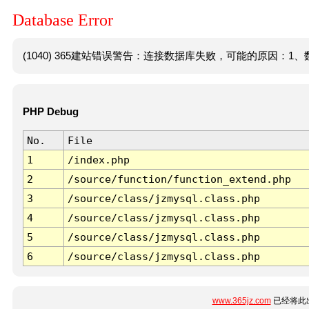
Database Error
(1040) 365建站错误警告：连接数据库失败，可能的原因：1、数
PHP Debug
No.
File
1
/index.php
2
/source/function/function_extend.php
3
/source/class/jzmysql.class.php
4
/source/class/jzmysql.class.php
5
/source/class/jzmysql.class.php
6
/source/class/jzmysql.class.php
www.365jz.com
已经将此