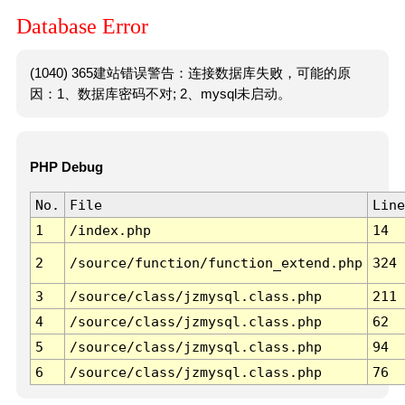
Database Error
(1040) 365建站错误警告：连接数据库失败，可能的原
因：1、数据库密码不对; 2、mysql未启动。
PHP Debug
No.
File
Line
1
/index.php
14
2
/source/function/function_extend.php
324
3
/source/class/jzmysql.class.php
211
4
/source/class/jzmysql.class.php
62
5
/source/class/jzmysql.class.php
94
6
/source/class/jzmysql.class.php
76