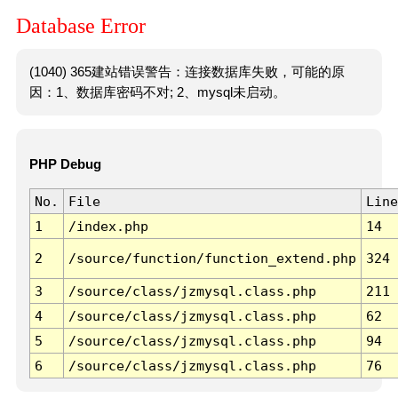
Database Error
(1040) 365建站错误警告：连接数据库失败，可能的原
因：1、数据库密码不对; 2、mysql未启动。
PHP Debug
No.
File
Line
1
/index.php
14
2
/source/function/function_extend.php
324
3
/source/class/jzmysql.class.php
211
4
/source/class/jzmysql.class.php
62
5
/source/class/jzmysql.class.php
94
6
/source/class/jzmysql.class.php
76