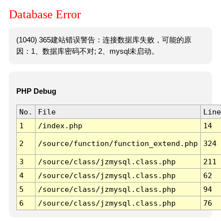
Database Error
(1040) 365建站错误警告：连接数据库失败，可能的原
因：1、数据库密码不对; 2、mysql未启动。
PHP Debug
No.
File
Line
1
/index.php
14
2
/source/function/function_extend.php
324
3
/source/class/jzmysql.class.php
211
4
/source/class/jzmysql.class.php
62
5
/source/class/jzmysql.class.php
94
6
/source/class/jzmysql.class.php
76