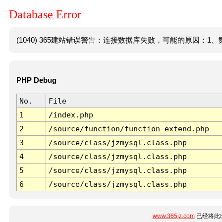
Database Error
(1040) 365建站错误警告：连接数据库失败，可能的原因：1、数
PHP Debug
No.
File
1
/index.php
2
/source/function/function_extend.php
3
/source/class/jzmysql.class.php
4
/source/class/jzmysql.class.php
5
/source/class/jzmysql.class.php
6
/source/class/jzmysql.class.php
www.365jz.com
已经将此