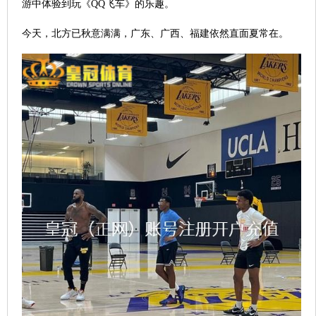
游中体验到玩《QQ飞车》的乐趣。
今天，北方已秋意满满，广东、广西、福建依然直面夏常在。