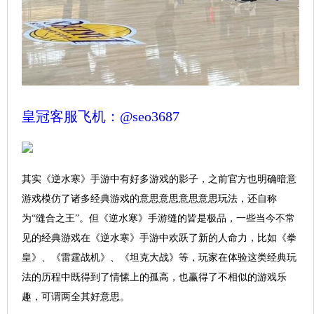
皇冠客服飞机：@seo3687
其实《逆水寒》手游中有好多游戏的影子，之前官方也明确暗意
游戏模仿了诸多经典游戏的意思意思意思意思玩法，还自称
为“缝合之王”。但《逆水寒》手游缝的皆是极品，一些当今不常
见的经典游戏在《逆水寒》手游中欢跃了新的人命力，比如《拳
皇》、《雷霆战机》、《坦克大战》等，玩家在体验这类经典玩
法的历程中既得到了情愫上的孤高，也赢得了不相似的游戏乐
趣，可谓两全其好意思。