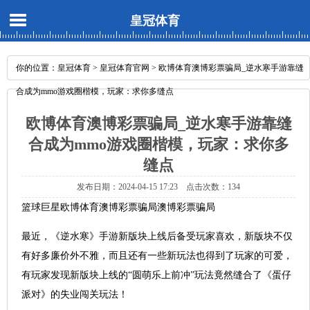
皇冠体育
你的位置：
皇冠体育
>
皇冠体育官网
> 欧博体育澳博彩票骗局_逆水寒手游靠缝
合成为mmo游戏圈楷模，玩家：求你多缝点
欧博体育澳博彩票骗局_逆水寒手游靠缝
合成为mmo游戏圈楷模，玩家：求你多
缝点
发布日期：2024-04-15 17:23 点击次数：134
篮球巨星欧博体育澳博彩票骗局澳博彩票骗局
最近，《逆水寒》手游新版块上线后备受玩家喜欢，新版块不仅
有好多廉价外不雅，而且还有一些新玩法也得到了玩家的可爱，
有玩家发现新版块上线的“圆萌乐上前冲”玩法竟然缝合了《蛋仔
派对》的失业闯关玩法！